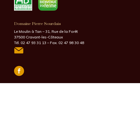
Domaine Pierre Sourdais
Le Moulin à Tan – 31, Rue de la Forêt
37500 Cravant-les-Côteaux
Tél. 02 47 93 31 13 – Fax. 02 47 98 30 48
©2026 – Pierre Sourdais
Mentions Légales
–
Politique de Confidentialité
–
CGV
L’abus d’alcool est dangereux pour la santé – À consommer
avec modération –
La vente d’alcool est strictement
interdite aux mineurs